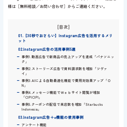
様は［無料相談／お問い合わせ］からご連絡ください。
[目次]
01.【30秒でおさらい】Instagram広告を活用するメリ
ット
02.Instagram広告の活用事例5選
事例1.動画広告で新商品の売上アップを達成「パナソニッ
ク」
事例2.ストーリーズ広告で資料請求数を増加「ツヴァ
イ」
事例3.AIによる自動最適化機能で費用対効果アップ「Ｏ
N」
事例4.メッセージ機能でＷｅｂサイト閲覧が増加
「CIPICIPI」
事例5.クーポンの配信で来店数を増加「Starbucks
Indonesia」
03.Instagram広告＋α機能の使用事例
アンケート機能