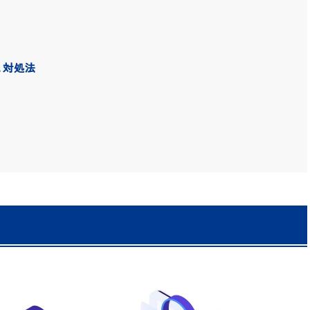
と対処法
？